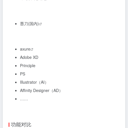
墨刀(国内)
axure
Adobe XD
Principle
PS
Illustrator（AI）
Affinity Designer（AD）
……
功能对比