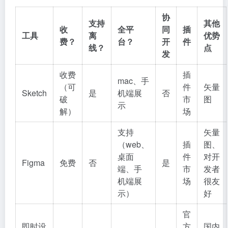
协
支持
其他
收
全平
同
插
工具
离
优势
费？
台？
开
件
线？
点
发
收费
插
mac、手
（可
件
矢量
Sketch
是
机端展
否
破
市
图
示
解）
场
支持
矢量
（web、
插
图、
桌面
件
对开
Figma
免费
否
是
端、手
市
发者
机端展
场
很友
示）
好
官
即时设
方
国内