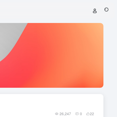
26,247
0
22