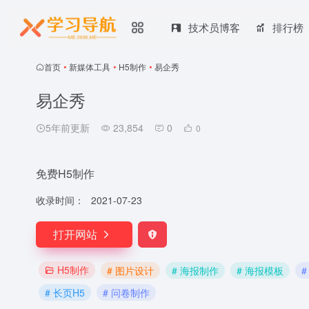
技术员博客
排行榜
首页
•
新媒体工具
•
H5制作
•
易企秀
易企秀
5年前更新
23,854
0
0
免费H5制作
收录时间：
2021-07-23
打开网站
H5制作
# 图片设计
# 海报制作
# 海报模板
# 长页H5
# 问卷制作