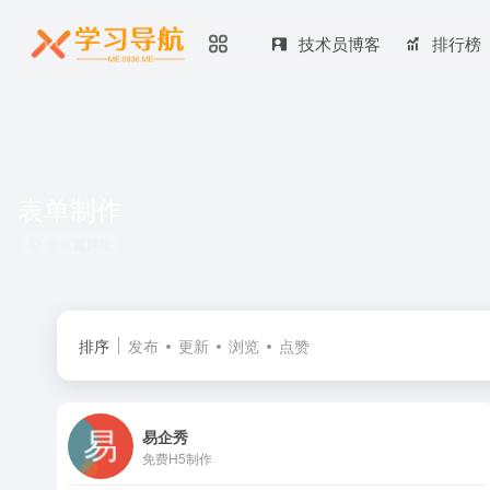
技术员博客
排行榜
表单制作
共 1 篇网址
排序
发布
更新
浏览
点赞
易企秀
免费H5制作